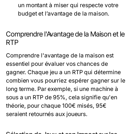
un montant à miser qui respecte votre
budget et l’avantage de la maison.
Comprendre l'Avantage de la Maison et le
RTP
Comprendre l'avantage de la maison est
essentiel pour évaluer vos chances de
gagner. Chaque jeu a un RTP qui détermine
combien vous pourriez espérer gagner sur le
long terme. Par exemple, si une machine à
sous a un RTP de 95%, cela signifie qu'en
théorie, pour chaque 100€ misés, 95€
seraient retournés aux joueurs.