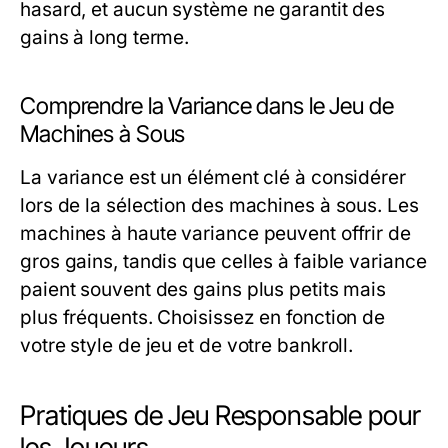
hasard, et aucun système ne garantit des
gains à long terme.
Comprendre la Variance dans le Jeu de
Machines à Sous
La variance est un élément clé à considérer
lors de la sélection des machines à sous. Les
machines à haute variance peuvent offrir de
gros gains, tandis que celles à faible variance
paient souvent des gains plus petits mais
plus fréquents. Choisissez en fonction de
votre style de jeu et de votre bankroll.
Pratiques de Jeu Responsable pour
les Joueurs