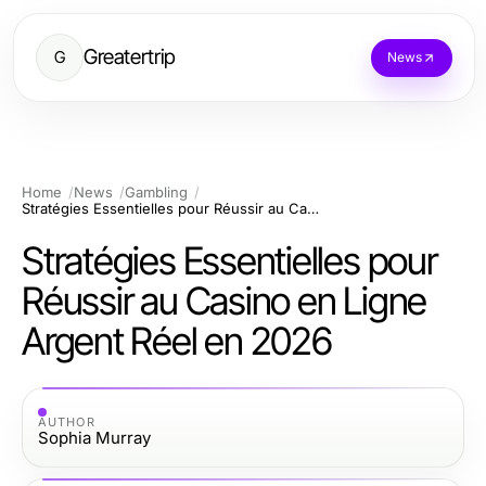
Greatertrip
G
News
Home
News
Gambling
Stratégies Essentielles pour Réussir au Casino en Ligne Argent Réel en 2026
Stratégies Essentielles pour
Réussir au Casino en Ligne
Argent Réel en 2026
AUTHOR
Sophia Murray