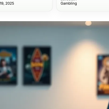
19, 2025
Gambling