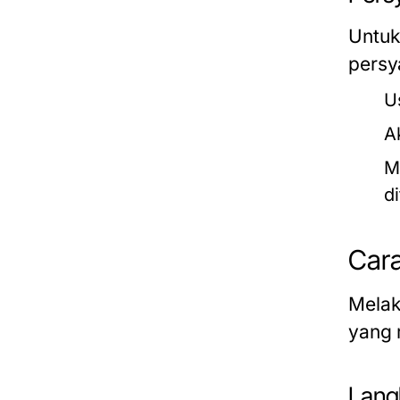
Untuk
persy
U
A
M
d
Cara
Melak
yang 
Lang