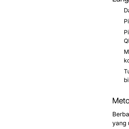
D
P
P
Q
M
k
T
b
Meto
Berba
yang 