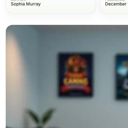
Sophia Murray
December 