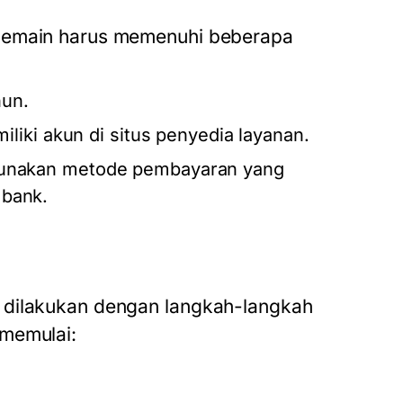
 pemain harus memenuhi beberapa
hun.
iki akun di situs penyedia layanan.
unakan metode pembayaran yang
 bank.
 dilakukan dengan langkah-langkah
 memulai: