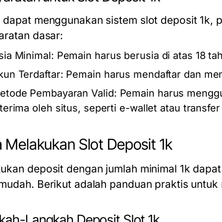
 dapat menggunakan sistem slot deposit 1k,
aratan dasar:
sia Minimal:
Pemain harus berusia di atas 18 ta
kun Terdaftar:
Pemain harus mendaftar dan memil
etode Pembayaran Valid:
Pemain harus mengg
iterima oleh situs, seperti e-wallet atau transfer
 Melakukan Slot Deposit 1k
ukan deposit dengan jumlah minimal 1k dapat
mudah. Berikut adalah panduan praktis untuk
kah-Langkah Deposit Slot 1k