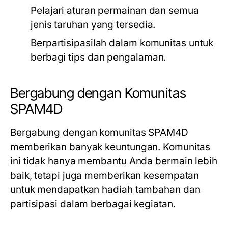
Pelajari aturan permainan dan semua
jenis taruhan yang tersedia.
Berpartisipasilah dalam komunitas untuk
berbagi tips dan pengalaman.
Bergabung dengan Komunitas
SPAM4D
Bergabung dengan komunitas SPAM4D
memberikan banyak keuntungan. Komunitas
ini tidak hanya membantu Anda bermain lebih
baik, tetapi juga memberikan kesempatan
untuk mendapatkan hadiah tambahan dan
partisipasi dalam berbagai kegiatan.