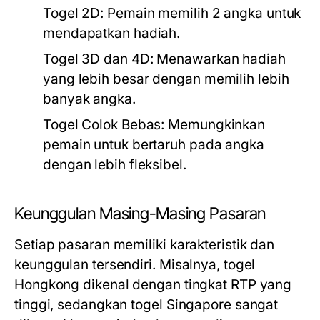
Togel 2D:
Pemain memilih 2 angka untuk
mendapatkan hadiah.
Togel 3D dan 4D:
Menawarkan hadiah
yang lebih besar dengan memilih lebih
banyak angka.
Togel Colok Bebas:
Memungkinkan
pemain untuk bertaruh pada angka
dengan lebih fleksibel.
Keunggulan Masing-Masing Pasaran
Setiap pasaran memiliki karakteristik dan
keunggulan tersendiri. Misalnya, togel
Hongkong dikenal dengan tingkat RTP yang
tinggi, sedangkan togel Singapore sangat