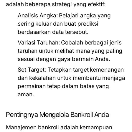
adalah beberapa strategi yang efektif:
Analisis Angka:
Pelajari angka yang
sering keluar dan buat prediksi
berdasarkan data tersebut.
Variasi Taruhan:
Cobalah berbagai jenis
taruhan untuk melihat mana yang paling
sesuai dengan gaya bermain Anda.
Set Target:
Tetapkan target kemenangan
dan kekalahan untuk membantu menjaga
permainan tetap dalam batas yang
aman.
Pentingnya Mengelola Bankroll Anda
Manajemen bankroll adalah kemampuan