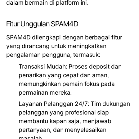
dalam bermain di platform ini.
Fitur Unggulan SPAM4D
SPAM4D dilengkapi dengan berbagai fitur
yang dirancang untuk meningkatkan
pengalaman pengguna, termasuk:
Transaksi Mudah:
Proses deposit dan
penarikan yang cepat dan aman,
memungkinkan pemain fokus pada
permainan mereka.
Layanan Pelanggan 24/7:
Tim dukungan
pelanggan yang profesional siap
membantu kapan saja, menjawab
pertanyaan, dan menyelesaikan
masalah.