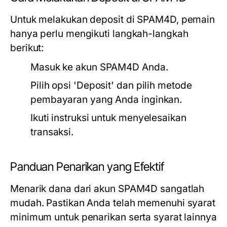
Untuk melakukan deposit di SPAM4D, pemain
hanya perlu mengikuti langkah-langkah
berikut:
Masuk ke akun SPAM4D Anda.
Pilih opsi 'Deposit' dan pilih metode
pembayaran yang Anda inginkan.
Ikuti instruksi untuk menyelesaikan
transaksi.
Panduan Penarikan yang Efektif
Menarik dana dari akun SPAM4D sangatlah
mudah. Pastikan Anda telah memenuhi syarat
minimum untuk penarikan serta syarat lainnya